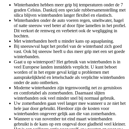
Winterbanden hebben meer grip bij temperaturen onder de 7
graden Celsius. Dankzij een speciale rubbersamenstelling met
silica blijven winterbanden langer flexibel en elastisch.
Winterbanden onder de auto voeren regen, smeltwater, hagel
of natte sneeuw veel beter af door fijne lamellen in het profiel.
Dit verkort de remweg en verbetert ook de wegligging in
bochten.
Met winterbanden heeft u minder kans op aquaplaning.
Bij sneeuwval hapt het profiel van de winterband zich goed
vast. Ook bij sneeuw heeft u dus meer grip met een set goede
winterbanden.
Gaat u op wintersport? Het gebruik van winterbanden is in
veel Europese landen inmiddels verplicht. U kunt beboet
worden of in het ergste geval krijgt u problemen met
aansprakelijkheid en letselschade als verplichte winterbanden
onder de auto ontbreken.
Moderne winterbanden zijn tegenwoordig net zo geruisloos
en comfortabel als zomerbanden. Daarnaast slijten
winterbanden ook veel minder snel bij normaal gebruik.
Uw zomerbanden gaan veel langer mee wanneer u ze niet het
hele jaar door gebruikt. Hierdoor zijn de kosten voor
winterbanden ongeveer gelijk aan die van zomerbanden.
Wanneer u van november tot eind maart winterbanden
gebruikt is de kans op een ongeval door gladheid veel kleiner.